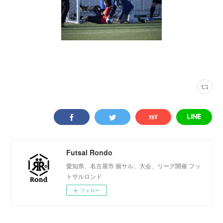
写真
(
2315
)
春日井インター
(
74
)
Futsal Rondo
愛知県、名古屋市 個サル、大会、リーグ開催 フッ
トサルロンド
フォロー