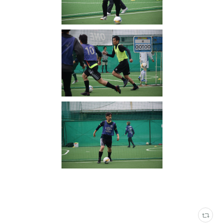
写真
(
2316
)
新栄フットサルアリーナ
(
35
)