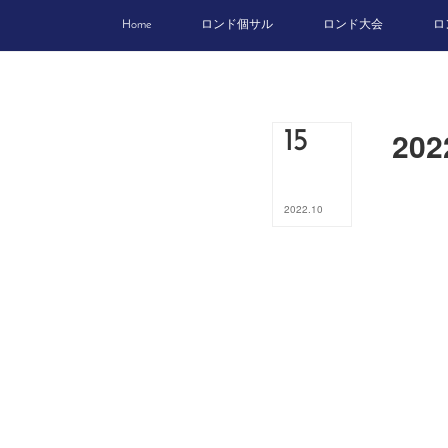
Home
ロンド個サル
ロンド大会
ロ
20
15
2022
.
10