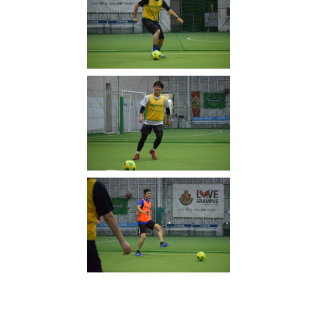
写真
(
2316
)
フットサルカフェエリア
(
349
)