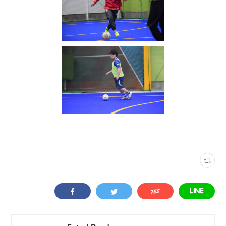
写真
(
2316
)
豊橋フットサルクラブ
(
121
)