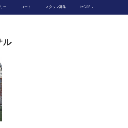
リー
コート
スタッフ募集
MORE
サル