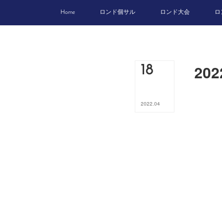
Home
ロンド個サル
ロンド大会
ロ
20
18
2022
.
04