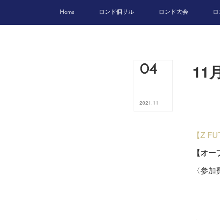
Home
ロンド個サル
ロンド大会
ロ
11
04
2021
.
11
【Z F
【オー
〈参加費
ビジ
６