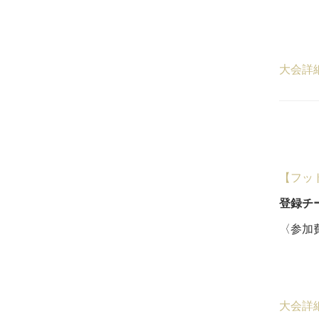
18
５
大会詳
【フッ
登録チ
〈参加費
18
５
大会詳