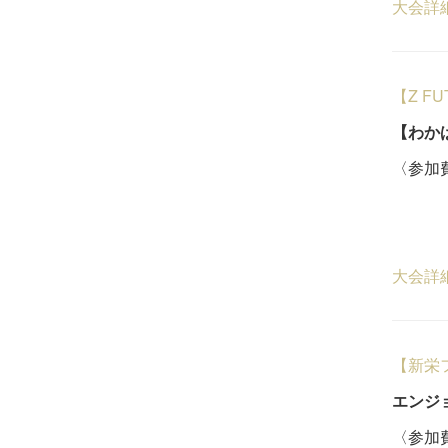
大会詳
【Z F
【わか
〈参加費
ビジ
４
大会詳
【新栄
エンジ
〈参加費