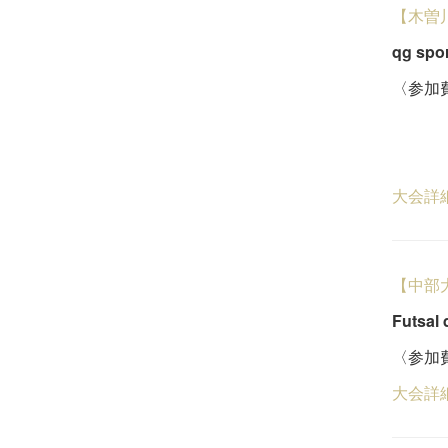
【木曽
qg s
〈参加費
ビジ
５
大会詳
【中部
Futsa
〈参加費
大会詳