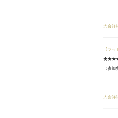
一般
５
大会詳
【フッ
★★★
〈参加費
16,
５
大会詳