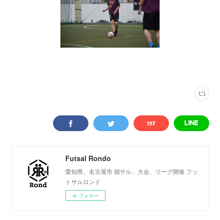
写真
(
2316
)
春日井インター
(
74
)
Futsal Rondo
愛知県、名古屋市 個サル、大会、リーグ開催 フッ
トサルロンド
フォロー