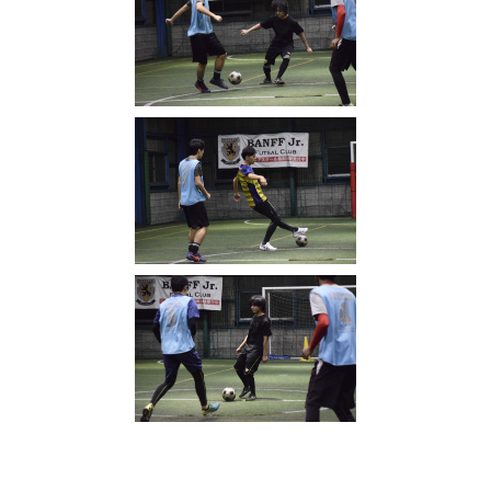
写真
(
2316
)
VAMOS! SPORTS ARENA
(
333
)