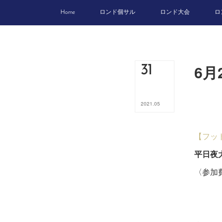
Home
ロンド個サル
ロンド大会
ロ
6月
31
2021
.
05
【フッ
平日夜
〈参加費
17
４