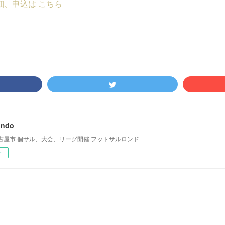
細、申込は こちら
ondo
古屋市 個サル、大会、リーグ開催 フットサルロンド
ー