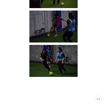
写真
(
2316
)
さくらフットサルパーク・みらファンフィールド
(
231
)