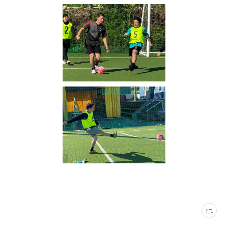
写真
(
2316
)
ウイングフットサルクラブ
(
31
)