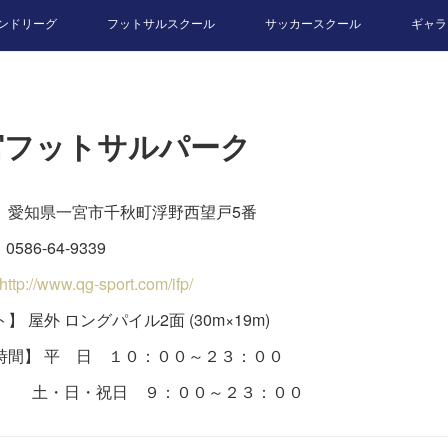
ンドリーグ
フットサルスクール
サッカースクール
ギャラ
宮フットサルパーク
】愛知県一宮市千秋町浮野西望戸5番
0586-64-9339
http://www.qg-sport.com/ifp/
】 屋外 ロングパイル2面 (30m×19m)
時間】 平 日 １０：００～２３：００
日・祝日 ９：００～２３：００