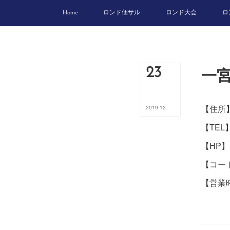
Home
ロンド個サル
ロンド大会
ロ
一
23
【住所
2019
.
12
【TEL】
【HP】
【コート
【営業
土・