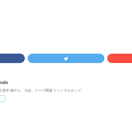
サルパーク
(
4
)
尾張
(
20
)
ondo
古屋市 個サル、大会、リーグ開催 フットサルロンド
ー