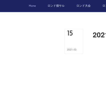
Home
ロンド個サル
ロンド大会
ロ
20
15
2021
.
03