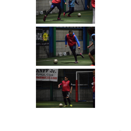
写真
(
2316
)
VAMOS! SPORTS ARENA
(
333
)