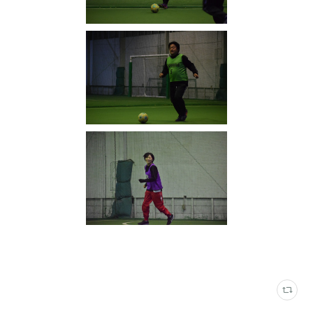
写真
(
2316
)
フットサルカフェエリア
(
349
)