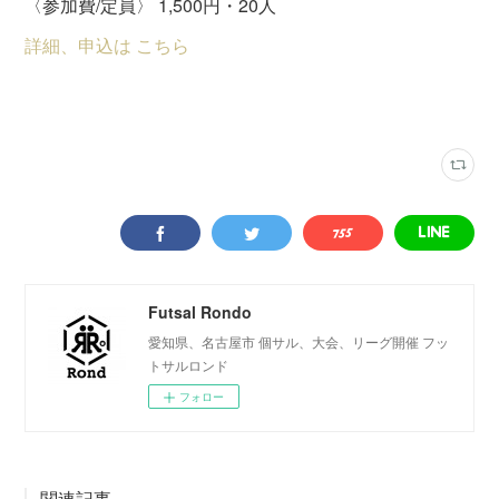
〈参加費/定員〉 1,500円・20人
詳細、申込は こちら
ウイングフットサルクラブ
(
31
)
日曜スクール
(
4
)
Futsal Rondo
愛知県、名古屋市 個サル、大会、リーグ開催 フッ
トサルロンド
フォロー
関連記事