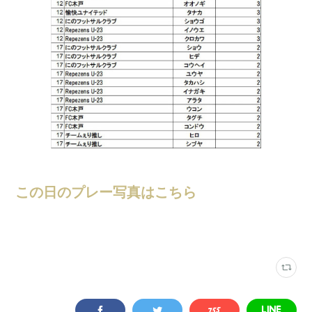
この日のプレー写真はこちら
大会結果
(
247
)
さくらフットサルパーク・みらファンフィールド
(
231
)