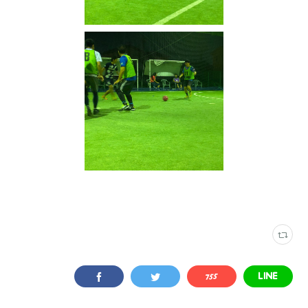
写真
(
2316
)
スポーツフィールド蟹江
(
345
)