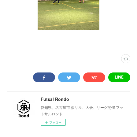
写真
(
2316
)
VAMOS! SPORTS ARENA
(
333
)
Futsal Rondo
愛知県、名古屋市 個サル、大会、リーグ開催 フッ
トサルロンド
フォロー