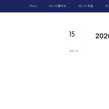
Home
ロンド個サル
ロンド大会
ロ
20
15
2020
.
06