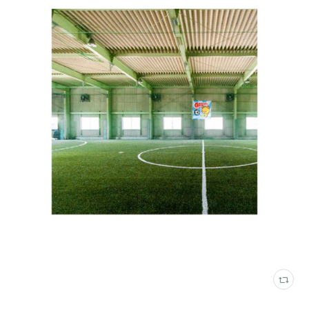
刈谷ジョイフット
(
4
)
ジョイフット岡崎
(
8
)
NEWS
(
47
)