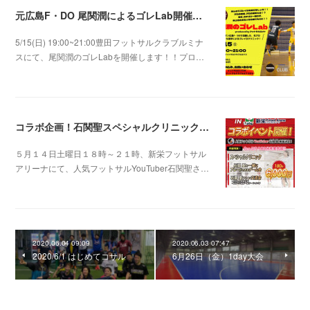
元広島F・DO 尾関潤によるゴレLab開催！！
5/15(日) 19:00~21:00豊田フットサルクラブルミナ
スにて、尾関潤のゴレLabを開催します！！プロ…
2022.04.25 04:31
コラボ企画！石関聖スペシャルクリニック！！
５月１４日土曜日１８時～２１時、新栄フットサル
アリーナにて、人気フットサルYouTuber石関聖さ…
2022.04.21 03:47
2020.06.04 09:09
2020.06.03 07:47
2020/6/1 はじめてコサル
6月26日（金）1day大会