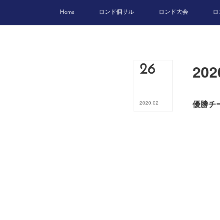
Home
ロンド個サル
ロンド大会
ロ
20
26
優勝チ
2020
.
02