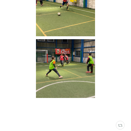
写真
(
2316
)
VAMOS! SPORTS ARENA
(
333
)