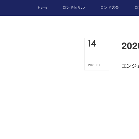
Home
ロンド個サル
ロンド大会
ロ
20
14
エンジ
2020
.
01