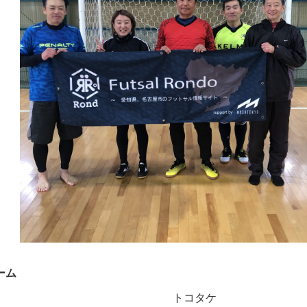
ーム
トコタケ