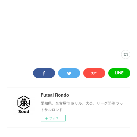
若宮フットサルパーク
(
4
)
名古屋市内
(
8
)
コート
(
21
)
Futsal Rondo
愛知県、名古屋市 個サル、大会、リーグ開催 フッ
トサルロンド
フォロー