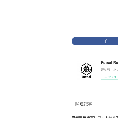
NEWS
(
47
)
Futsal R
愛知県、名
フォロ
関連記事
愛知県豊橋市にフットサル