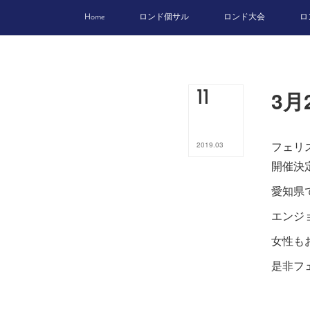
Home
ロンド個サル
ロンド大会
ロ
3
11
フェリ
2019
.
03
開催決
愛知県
エンジ
女性も
是非フ