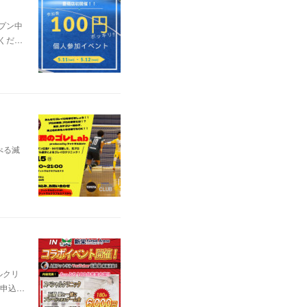
プン中
くだ…
べる滅
ルクリ
お申込…