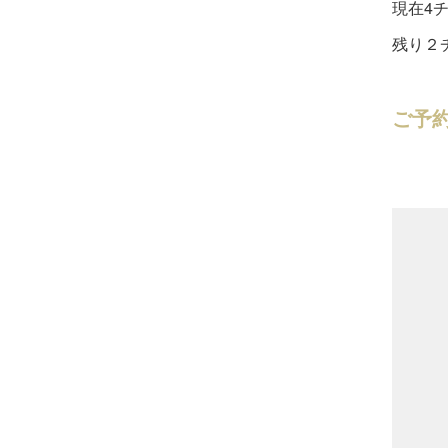
現在4
残り２
ご予