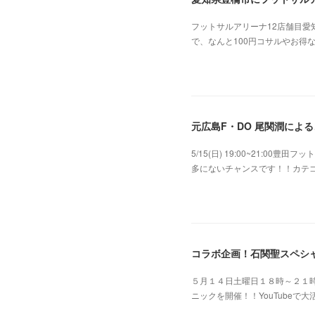
フットサルアリーナ12店舗目愛
で、なんと100円コサルやお得
2024.05.06 08:06
元広島F・DO 尾関潤による
5/15(日) 19:00~21:
多にないチャンスです！！カテ
2022.04.25 04:31
コラボ企画！石関聖スペシ
５月１４日土曜日１８時～２１時
ニックを開催！！YouTube
2022.04.21 03:47