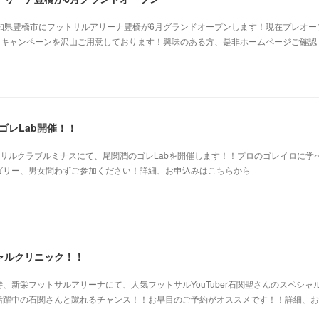
知県豊橋市にフットサルアリーナ豊橋が6月グランドオープンします！現在プレオー
なキャンペーンを沢山ご用意しております！興味のある方、是非ホームページご確認
ゴレLab開催！！
00豊田フットサルクラブルミナスにて、尾関潤のゴレLabを開催します！！プロのゴレイロに学
ゴリー、男女問わずご参加ください！詳細、お申込みはこちらから
ャルクリニック！！
、新栄フットサルアリーナにて、人気フットサルYouTuber石関聖さんのスペシャ
で大活躍中の石関さんと蹴れるチャンス！！お早目のご予約がオススメです！！詳細、