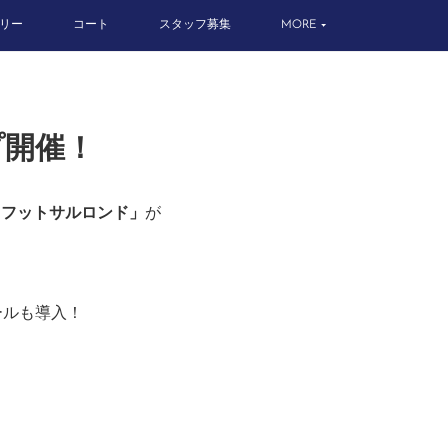
リー
コート
スタッフ募集
MORE
プ開催！
by フットサルロンド」
が
ールも導入！