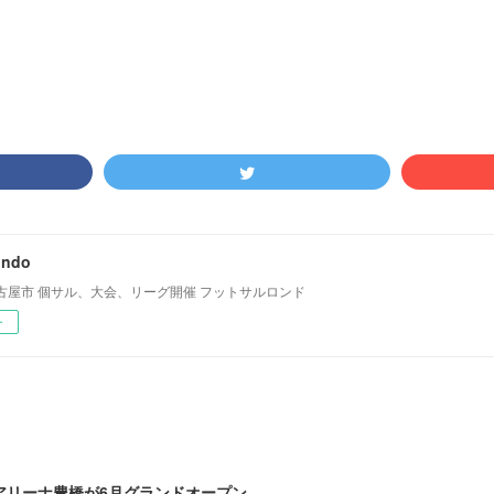
ondo
古屋市 個サル、大会、リーグ開催 フットサルロンド
ー
アリーナ豊橋が6月グランドオープン