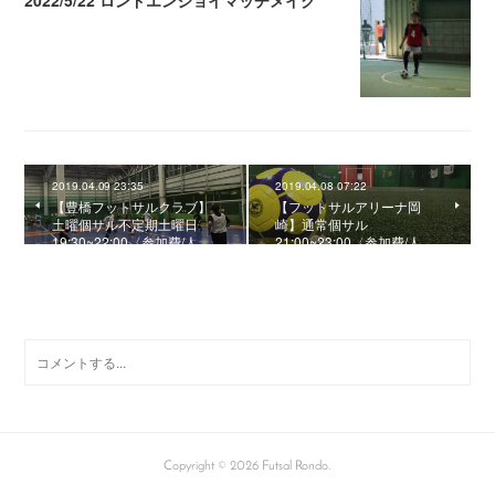
2022/5/22 ロンドエンジョイマッチメイク
2022.05.24 10:34
2019.04.09 23:35
2019.04.08 07:22
【豊橋フットサルクラブ】
【フットサルアリーナ岡
土曜個サル不定期土曜日
崎】通常個サル
19:30~22:00〈参加費/人…
21:00~23:00〈参加費/人…
0
コメント
Copyright ©
2026
Futsal Rondo
.