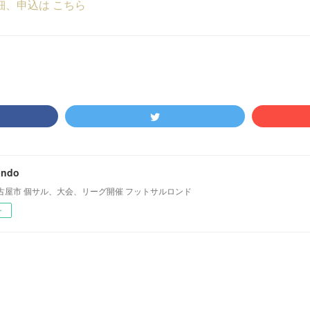
細、申込は こちら
ondo
古屋市 個サル、大会、リーグ開催 フットサルロンド
ー