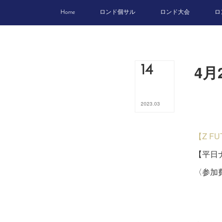
Home
ロンド個サル
ロンド大会
ロ
4月
14
2023
.
03
【Z F
【平日ナ
〈参加費
ビジ
４