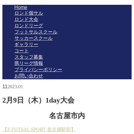
Home
ロンド個サル
ロンド大会
ロンドリーグ
フットサルスクール
サッカースクール
ギャラリー
コート
スタッフ募集
県リーグ情報
プライバシーポリシー
お問い合わせ
11
2023
.
01
2月9日（木）1day大会
名古屋市内
【Z FUTSAL SPORT 名古屋駅前】