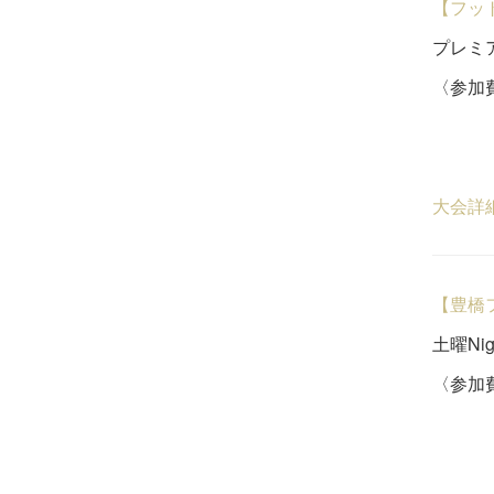
【フッ
プレミア 
〈参加費
15,
８
大会詳
【豊橋
土曜Ni
〈参加費
未登
４