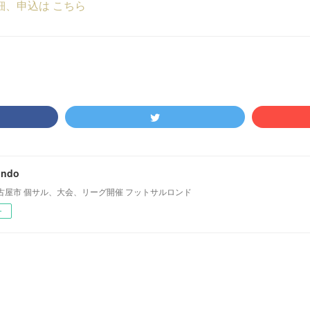
細、申込は こちら
ondo
古屋市 個サル、大会、リーグ開催 フットサルロンド
ー