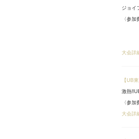
ジョイフ
〈参加費
一般
５
大会詳
【UB
激熱‼️
〈参加費
大会詳