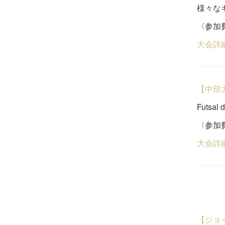
様々なギ
〈参加費
大会詳
【中部
Futsal
〈参加費
大会詳
【ジョ