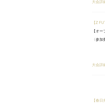
大会詳
【Z F
【オープ
〈参加費
ビジ
４
大会詳
【春日