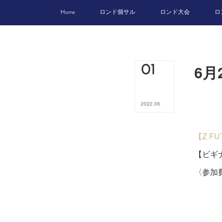
Home
ロンド個サル
ロンド大会
ロ
6月
01
2022
.
06
【Z F
【ビギナ
〈参加費
ビジ
５