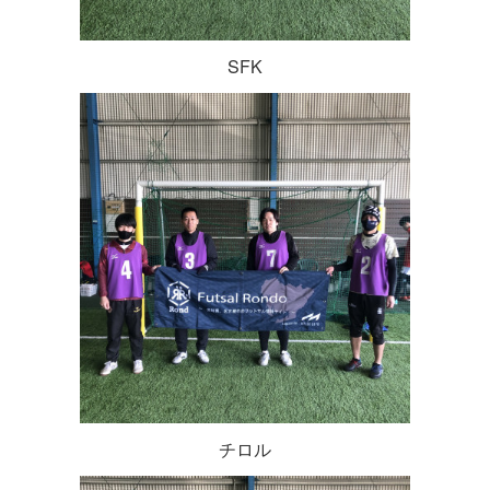
SFK
チロル