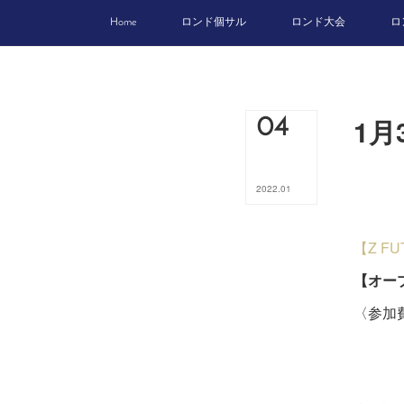
Home
ロンド個サル
ロンド大会
ロ
1月
04
2022
.
01
【Z F
【オー
〈参加費
ビジ
６