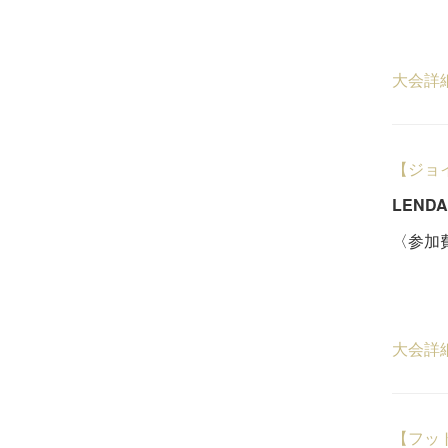
一般
５
大会詳
【ジョ
LEND
〈参加費
一般
５
大会詳
【フッ