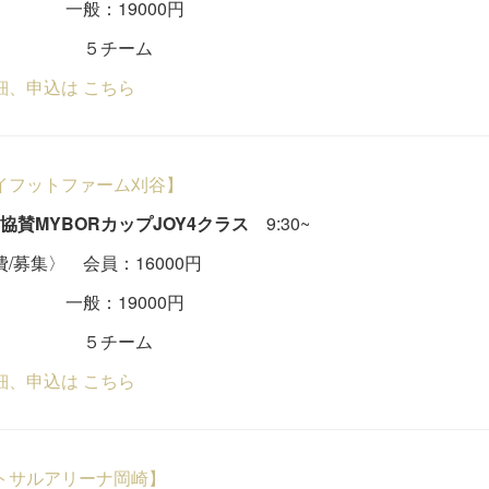
：19000円
チーム
細、申込は こちら
イフットファーム刈谷】
A協賛MYBORカップJOY4クラス
9:30~
/募集〉 会員：16000円
：19000円
チーム
細、申込は こちら
トサルアリーナ岡崎】