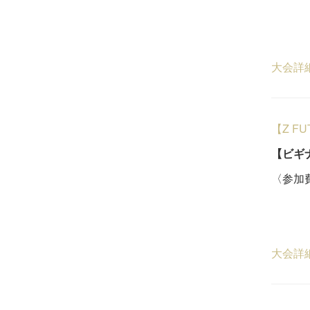
20
５
大会詳
【Z F
【ビギ
〈参加費
ビジ
４
大会詳