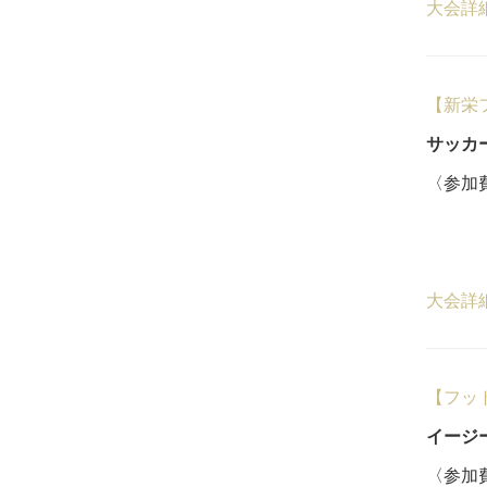
大会詳
【新栄
サッカー
〈参加費
18
1
大会詳
【フッ
イージ
〈参加費