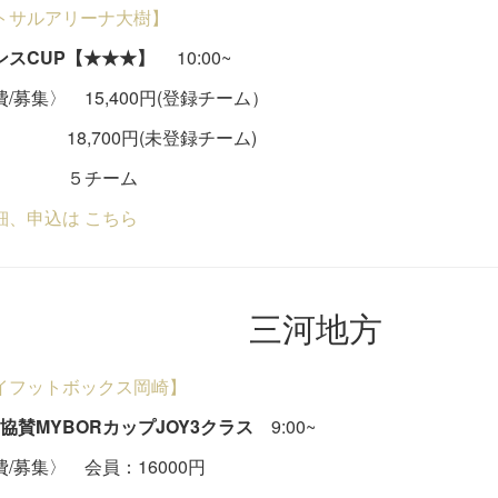
トサルアリーナ大樹】
ンスCUP【★★★】
10:00~
/募集〉 15,400円(登録チーム）
,700円(未登録チーム)
チーム
細、申込は こちら
三河地方
イフットボックス岡崎】
A協賛MYBORカップJOY3クラス
9:00~
/募集〉 会員：16000円