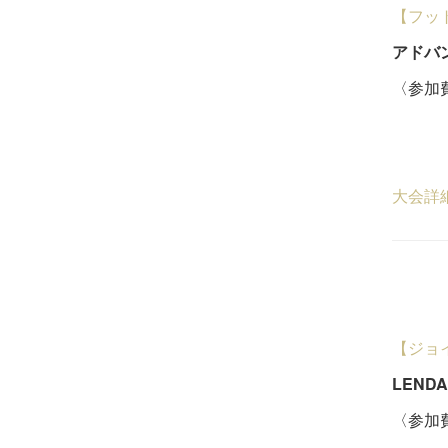
【フッ
アドバ
〈参加費
18
５
大会詳
【ジョ
LEND
〈参加費