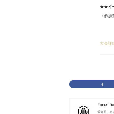
★★イ
〈参加費
18
５
大会詳
Futsal R
愛知県、名