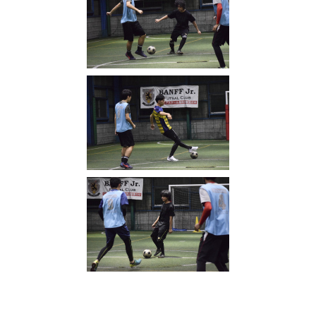
写真
(
2316
)
VAMOS! SPORTS ARENA
(
333
)