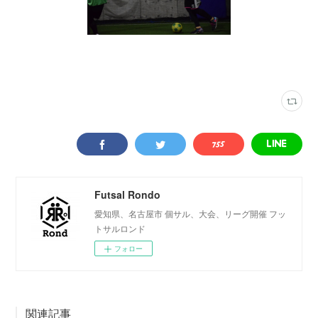
写真
(
2316
)
さくらフットサルパーク・みらファンフィールド
(
231
)
Futsal Rondo
愛知県、名古屋市 個サル、大会、リーグ開催 フッ
トサルロンド
フォロー
関連記事