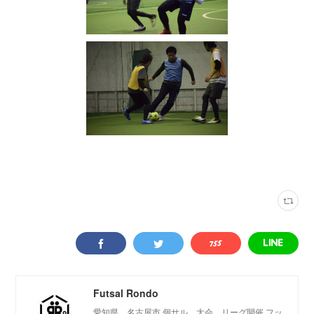
写真
(
2316
)
フットサルカフェエリア
(
349
)
Futsal Rondo
愛知県、名古屋市 個サル、大会、リーグ開催 フッ