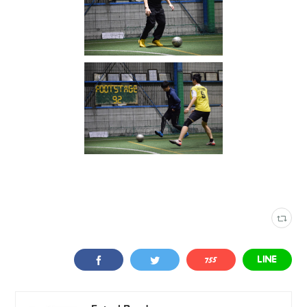
写真
(
2316
)
VAMOS! SPORTS ARENA
(
333
)