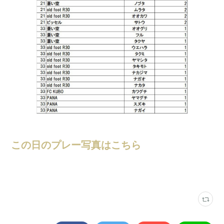
この日のプレー写真はこちら
ロンドリーグ結果
(
203
)
ネオフットモール小牧
(
28
)